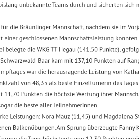
 bislang unbekannte Teams durch und sicherten sich 
 für die Bräunlinger Mannschaft, nachdem sie im Vor
it einer geschlossenen Mannschaftsleistung konnten 
zwei belegte die WKG TT Hegau (141,50 Punkte), gefol
 Schwarzwald-Baar kam mit 137,10 Punkten auf Rang
mpftages war die herausragende Leistung von Katha
ktzahl von 48,35 als beste Einzelturnerin des Tages
mit 11,70 Punkten die höchste Wertung ihrer Mannsch
ogar die beste aller Teilnehmerinnen.
arke Leistungen: Nora Mauz (11,45) und Magdalena St
genen Balkenübungen. Am Sprung überzeugte Fanny K
Sprung die Tageshöchstnote von 12,30 Punkten errei