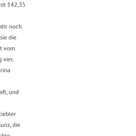
mit 142,35
jahr noch
sie die
gt vom
 vier.
rina
aft, und
iebler
unz, die
chte.