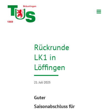
Zum
Inhalt
springen
Rückrunde
LK1 in
Löffingen
21. Juli 2025
Guter
Saisonabschluss für