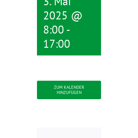
3. Mai
2025 @
8:00
-
17:00
ZUM KALENDER
HINZUFÜGEN