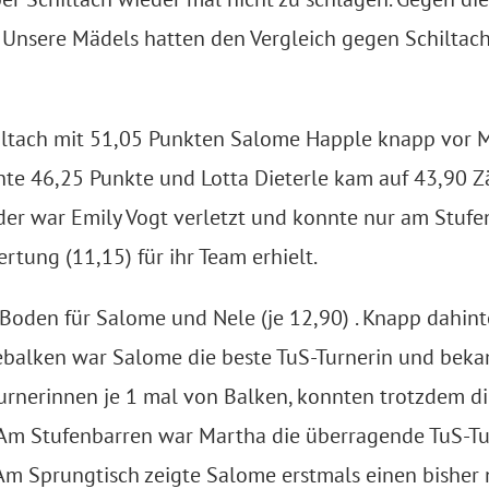
.
Unsere Mädels hatten den Vergleich gegen Schiltac
hiltach mit 51,05 Punkten Salome Happle
knapp vor M
te 46,25 Punkte und Lotta Dieterle kam
auf 43,90 Z
der war Emily Vogt verletzt und
konnte nur am Stufe
ertung (11,15) für ihr
Team erhielt.
Boden für Salome und Nele (je
12,90) . Knapp dahin
alken war Salome die beste TuS-Turnerin und
bekam
Turnerinnen je 1 mal von Balken,
konnten trotzdem di
Am Stufenbarren war Martha die überragende TuS-Tur
Am Sprungtisch zeigte Salome erstmals einen bisher 