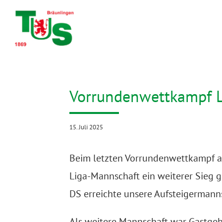
Zum
Inhalt
springen
Vorrundenwettkampf L
15. Juli 2025
Beim letzten Vorrundenwettkampf am
Liga-Mannschaft
ein weiterer Sieg
DS erreichte unsere Aufsteigermann
Als
weitere Mannschaft war Gastgeb