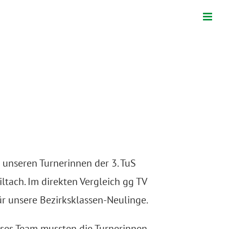
g unseren Turnerinnen der 3. TuS
iltach.
Im direkten Vergleich gg TV
ür unsere Bezirksklassen-Neulinge.
eses Team mussten die
Turnerinnen