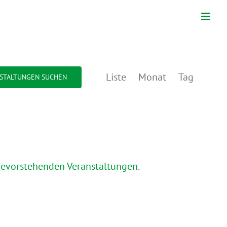
Veranstal
Liste
Monat
Tag
STALTUNGEN SUCHEN
Ansichten
Navigatio
bevorstehenden Veranstaltungen
.