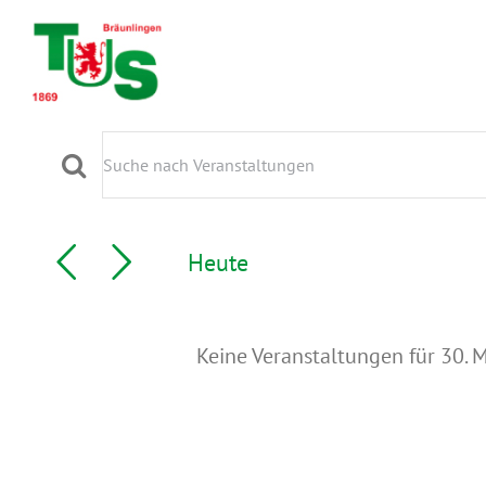
Zum
Inhalt
springen
Veranstaltungen
Veranstaltungen
Bitte
für
Suche
Schlüsselwort
30.
und
Heute
eingeben.
Ansichten,
März
Suche
Navigation
2023
nach
Keine Veranstaltungen für 30. 
Veranstaltungen
Schlüsselwort.